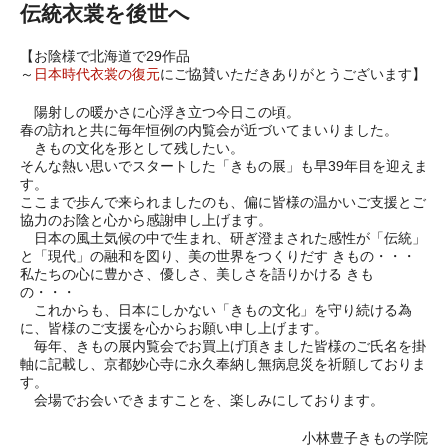
伝統衣裳を後世へ
【お陰様で北海道で29作品
～
日本時代衣裳の復元
にご協賛いただきありがとうございます】
陽射しの暖かさに心浮き立つ今日この頃。
春の訪れと共に毎年恒例の内覧会が近づいてまいりました。
きもの文化を形として残したい。
そんな熱い思いでスタートした「きもの展」も早39年目を迎えま
す。
ここまで歩んで来られましたのも、偏に皆様の温かいご支援とご
協力のお陰と心から感謝申し上げます。
日本の風土気候の中で生まれ、研ぎ澄まされた感性が「伝統」
と「現代」の融和を図り、美の世界をつくりだす きもの・・・
私たちの心に豊かさ、優しさ、美しさを語りかける きも
の・・・
これからも、日本にしかない「きもの文化」を守り続ける為
に、皆様のご支援を心からお願い申し上げます。
毎年、きもの展内覧会でお買上げ頂きました皆様のご氏名を掛
軸に記載し、京都妙心寺に永久奉納し無病息災を祈願しておりま
す。
会場でお会いできますことを、楽しみにしております。
小林豊子きもの学院