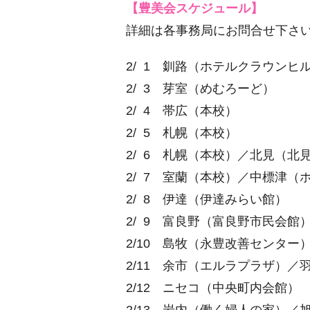
【豊美会スケジュール】
詳細は各事務局にお問合せ下さ
2/ 1 釧路（ホテルクラウンヒ
2/ 3 芽室（めむろーど）
2/ 4 帯広（本校）
2/ 5 札幌（本校）
2/ 6 札幌（本校）／北見（北
2/ 7 室蘭（本校）／中標津（
2/ 8 伊達（伊達みらい館）
2/ 9 富良野（富良野市民会館
2/10 島牧（永豊改善センタ
2/11 余市（エルラプラザ）
2/12 ニセコ（中央町内会館）
2/13 岩内（働く婦人の家）／