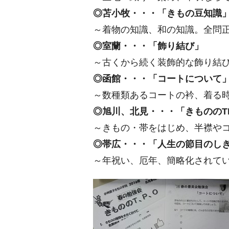
◎苫小牧・・・「きもの豆知識
～着物の知識、和の知識。全問
◎室蘭・・・「飾り結び」
～古くから続く装飾的な飾り結
◎函館・・・「コートについて
～数種類あるコートの衿、着る
◎旭川、北見・・・「きもののT
～きもの・帯をはじめ、半襟や
◎帯広・・・「人生の節目のし
～年祝い、厄年、簡略化されて