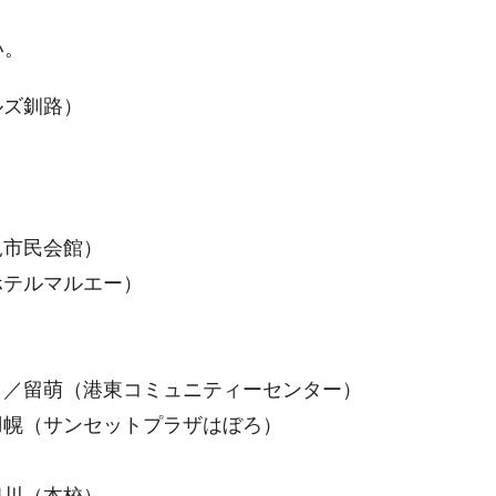
い。
ルズ釧路）
見市民会館）
ホテルマルエー）
）
ー）／留萌（港東コミュニティーセンター）
／羽幌（サンセットプラザはぼろ）
旭川（本校）