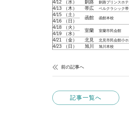
4/12
（水）
釧路
釧路プリンスホテ
4/13
（木）
帯広
ベルクラシック帯
4/15
（土）
函館
函館本校
4/16
（日）
4/18
（火）
室蘭
室蘭市民会館
4/19
（水）
4/21
（金）
北見
北見市民会館小ホ
4/23
（日）
旭川
旭川本校
前の記事へ
記事一覧へ