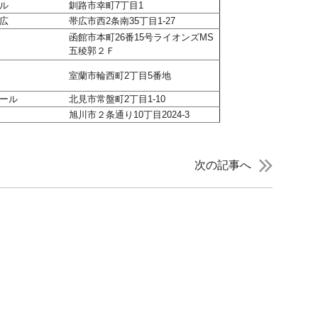
ル
釧路市幸町7丁目1
広
帯広市西2条南35丁目1-27
函館市本町26番15号ライオンズMS
五稜郭２Ｆ
室蘭市輪西町2丁目5番地
ール
北見市常盤町2丁目1-10
旭川市２条通り10丁目2024-3
次の記事へ