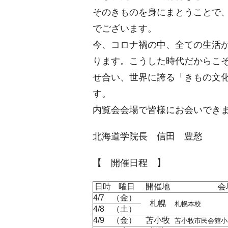
そのきものを身にまとうことで
でございます。
今、コロナ禍の中、全ての生活
ります。こうした時代だからこ
せ合い、世界に誇る「きもの文
す。
内覧会会場で皆様にお会いでき
北海道学院長 信田 豊愁
【 開催日程 】
日時
曜日
開催地
会
4/7
（金）
札幌
札幌本校
4/8
（土）
4/9
（金）
苫小牧
苫小牧市民会館小