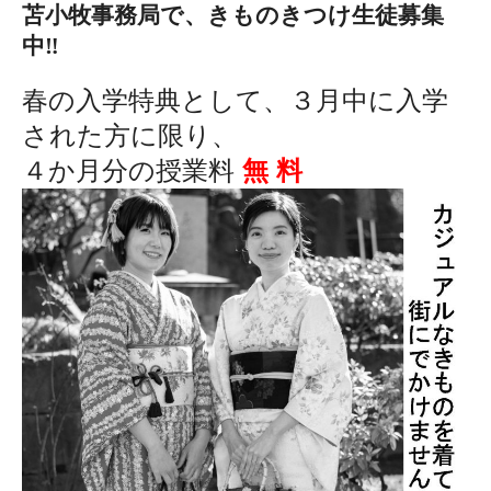
苫小牧事務局で、きものきつけ生徒募集
中‼
春の入学特典として、３月中に入学
された方に限り、
４か月分の授業料
無 料