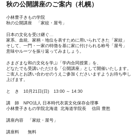
秋の公開講座のご案内（札幌）
小林豊子きもの学院
秋の公開講座 「家紋・屋号」
日本の文化を受け継ぐ…
家系、血統、家柄・地位を表すために用いられてきた「家紋」
そして、一門・一家の特徴を基に家に付けられる称号「屋号」
意味やルーツを振り返ってみましょう。
さまざまな和の文化を学ぶ「学内合同授業」を、
どなたでも受講いただける「公開講座」として開催いたします。
ご友人とお誘い合わせのうえご参加くださいますようお待ち申し
上げます。
と き 10月21日(日) 13:00 ～ 14:30
講 師 NPO法人 日本時代衣裳文化保存会理事
小林豊子きもの学院北海道 北海道学院長 信田 豊愁
講座内容 「家紋・屋号」
講座料 無料