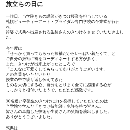
旅立ちの日に
一昨日、当学院きもの講師がきつけ授業を担当している
札幌ビューティーアート・ブライダル専門学校の卒業式が行わ
れ、
袴姿で式典へ出席される生徒さんのきつけをさせていただきまし
た。
今年度は
「せっかく買ってもらった振袖だからいっぱい着たくて」と
ご自分の振袖に袴をコーディネートする方が多く、
また、きつけが出来上がったところで
「こんなに可愛くしてもらってありがとうございます」
との言葉をいただいたり
授業の中で繰り返し伝えてきた
ものを大切にする心、自分をとりまく全てに感謝する心が
しっかりと根付いたようで、ただただ感激です。
90名近い卒業生のきつけに力を発揮していただいたのは
当学院で学んだ「きつけ技能師」免許を持つ皆さん。
皆さんの卓越した技術が生徒さんの笑顔を演出しました。
ありがとうございました。
式典は