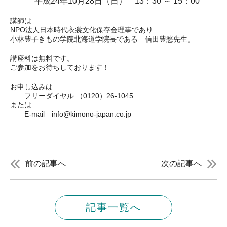
平成24年10月28日（日） 13：30 ～ 15：00
講師は
NPO法人日本時代衣裳文化保存会
理事であり
小林豊子きもの学院北海道学院長
である 信田豊愁先生。
講座料は無料です。
ご参加をお待ちしております！
お申し込みは
フリーダイヤル （0120）26-1045
または
E-mail
info@kimono-japan.co.jp
前の記事へ
次の記事へ
記事一覧へ