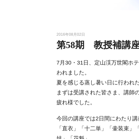
2016年08月02日
第58期 教授補講
7月30・31日、定山渓万世閣ホ
われました。
夏を感じる蒸し暑い日に行われ
まずは受講された皆さま、講師
疲れ様でした。
今回の講座では2日間にわたり講
「直衣」「十二単」「壷装束」
妓」「花魁」。