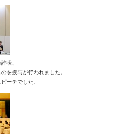
免許状、
名のを授与が行われました。
スピーチでした。