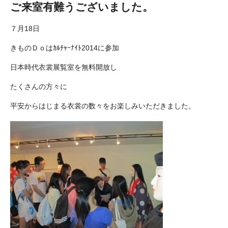
ご来室有難うございました。
７月18日
きものＤｏは
ｶﾙﾁｬｰﾅｲﾄ2014
に参加
日本時代衣裳展覧室
を無料開放し
たくさんの方々に
平安からはじまる衣裳の数々をお楽しみいただきました。