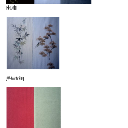
[刺繍]
[手描友禅]