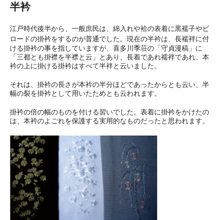
半衿
江戸時代後半から、一般庶民は、
綿入れや袷の表着に黒襦子やビ
ロードの掛衿をするのが普通でした。
現在の半衿は、長襦袢に付
ける掛衿の事を指していますが、喜多川季荘の「守貞漫稿」に
「三都とも掛襟を半襟と云」とあり、長着であれ襦袢であれ、本
衿の上に掛ける掛衿はすべて半袢と云いました。
それは、掛衿の長さが本衿の半分ほどであったからとも云い、半
幅の裂を掛衿として用いたためとも云われます。
掛衿の倍の幅のものを付ける習いでした。表着に掛衿をかけたの
は、本衿のよごれを保護する実用的なものだったと思われます。