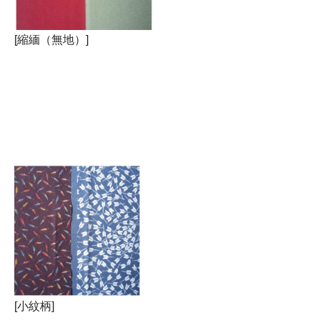
[縮緬（無地）]
[小紋柄]