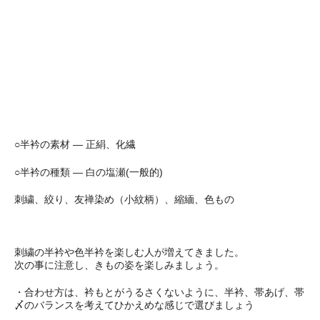
○半衿の素材 ― 正絹、化繊
○半衿の種類 ― 白の塩瀬(一般的)
刺繍、絞り、友禅染め（小紋柄）、縮緬、色もの
刺繍の半衿や色半衿を楽しむ人が増えてきました。
次の事に注意し、きもの姿を楽しみましょう。
・合わせ方は、衿もとがうるさくないように、半衿、帯あげ、帯
〆のバランスを考えてひかえめな感じで選びましょう