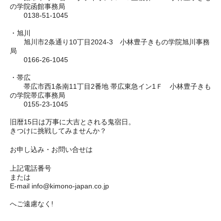
の学院函館事務局
0138-51-1045
・旭川
旭川市2条通り10丁目2024-3 小林豊子きもの学院旭川事務
局
0166-26-1045
・帯広
帯広市西1条南11丁目2番地 帯広東急イン1Ｆ 小林豊子きも
の学院帯広事務局
0155-23-1045
旧暦15日は万事に大吉とされる鬼宿日。
きつけに挑戦してみませんか？
お申し込み・お問い合せは
上記電話番号
または
E-mail
info@kimono-japan.co.jp
へご遠慮なく!