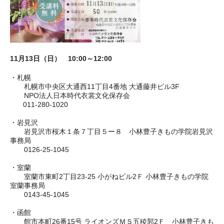
11月13日（日） 10:00～12:00
・札幌
札幌市中央区大通西11丁目4番地 大通藤井ビル3F
NPO法人日本時代衣裳文化保存会
011-280-1020
・岩見沢
岩見沢市桜木１条７丁目５ー８ 小林豊子きもの学院岩見沢
事務局
0126-25-1045
・室蘭
室蘭市東町2丁目23-25 小がねビル2Ｆ 小林豊子きもの学院
室蘭事務局
0143-45-1045
・函館
館市本町26番15号 ライオンズＭＳ五稜郭2Ｆ 小林豊子きも